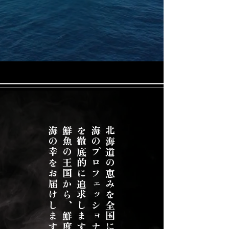
。
鮮
魚
の
王
国
か
ら
、
鮮
度
と
品
質
に
こ
だ
わ
っ
た
海
の
幸
を
お
届
け
し
ま
す
。
海
の
プ
ロ
フ
ェ
ッ
シ
ョ
ナ
ル
が
美
味
し
さ
と
魅
力
を
徹
底
的
に
追
求
し
ま
す
北海道の恵みを全国に。