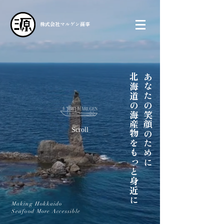
株式会社
マルゲン商事
​北海道の海産物を
​あなたの
笑顔のために
Scroll
もっと身近に
Making Hokkaido
Seafood More Accessible