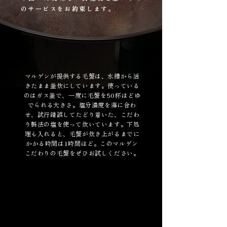
のサービスをお約束します。
マルゲンが提供する毛蟹は、水槽から活
きたまま釜炊にしています。使っている
のはガス釜で、一度に毛蟹を50杯ほどゆ
でられる大きさ。塩分濃度を海に合わ
せ、試行錯誤してたどり着いた、こだわ
り製法の塩を使って炊いています。下処
理も入れると、毛蟹が炊き上がるまでに
かかる時間は1時間ほど。このマルゲン
こだわりの毛蟹をぜひお試しください。