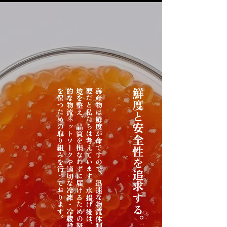
。
海
産
物
は
鮮
度
が
命
で
す
の
で
、
迅
速
な
物
流
体
制
を
確
立
す
る
こ
と
が
重
要
だ
と
私
た
ち
は
考
え
て
い
ま
す
。
水
揚
げ
後
は
、
適
切
な
冷
却
や
保
管
環
境
を
整
え
、
品
質
を
損
な
わ
ず
に
届
け
る
た
め
の
努
力
を
行
い
ま
す
。
効
率
的
な
物
流
ネ
ッ
ト
ワ
ー
ク
や
適
切
な
冷
凍
・
冷
蔵
設
備
の
導
入
な
ど
、
鮮
度
を
保
つ
た
め
の
取
り
組
み
を
行
っ
て
お
り
ま
す
鮮度と安全性
を追求する。